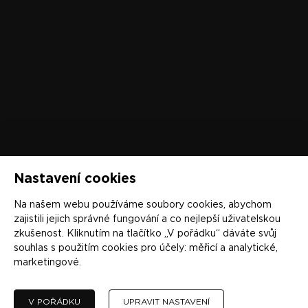
Nastavení cookies
Na našem webu používáme soubory cookies, abychom
zajistili jejich správné fungování a co nejlepší uživatelskou
zkušenost. Kliknutím na tlačítko „V pořádku“ dáváte svůj
souhlas s použitím cookies pro účely:
měřicí a analytické,
marketingové
.
V POŘÁDKU
UPRAVIT NASTAVENÍ